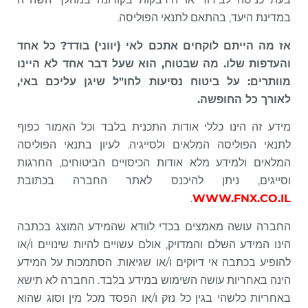
במדינת היעד, בהתאם לתנאי הפוליסה.
אז מה הייתם לוקחים אתכם לאי (יווני) בודד? כל אחד
והעדפות שלו. מה שבטוח, הוא שעל דבר אחד לא היינו
מוותרים:
על ביטוח נסיעות לחו"ל שיגן עליכם באי,
לאורך כל החופשה.
מידע זה הינו כללי אודות התכנית בלבד וכל האמור כפוף
לתנאי הפוליסה המלאים ולסייגיה. לעיון בתנאי הפוליסה
המלאים ולמידע מלא אודות הכיסויים הביטוחים, החרגות
וסייגים, ניתן להיכנס לאתר החברה בכתובת
.
WWW.FNX.CO.IL
החברה עושה מאמצים בכדי לוודא שהמידע המוצג בכתבה
הינו המידע השלם והמדויק, אולם עשויים להיות שינויים ו/או
להופיע בכתבה אי דיוקים ו/או שגיאות. הסתמכות על המידע
הינה באחריות עושה השימוש במידע בלבד. החברה לא תישא
באחריות כלשהי בגין כל נזק ו/או הפסד מכל מין וסוג שהוא