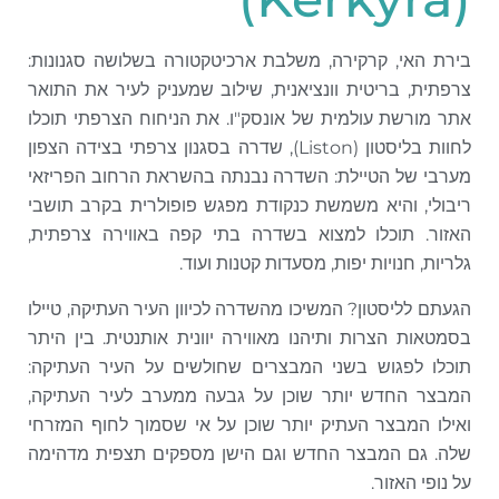
בירת האי, קרקירה, משלבת ארכיטקטורה בשלושה סגנונות:
צרפתית, בריטית וונציאנית, שילוב שמעניק לעיר את התואר
אתר מורשת עולמית של אונסק"ו. את הניחוח הצרפתי תוכלו
לחוות בליסטון (Liston), שדרה בסגנון צרפתי בצידה הצפון
מערבי של הטיילת: השדרה נבנתה בהשראת הרחוב הפריזאי
ריבולי, והיא משמשת כנקודת מפגש פופולרית בקרב תושבי
האזור. תוכלו למצוא בשדרה בתי קפה באווירה צרפתית,
גלריות, חנויות יפות, מסעדות קטנות ועוד.
הגעתם לליסטון? המשיכו מהשדרה לכיוון העיר העתיקה, טיילו
בסמטאות הצרות ותיהנו מאווירה יוונית אותנטית. בין היתר
תוכלו לפגוש בשני המבצרים שחולשים על העיר העתיקה:
המבצר החדש יותר שוכן על גבעה ממערב לעיר העתיקה,
ואילו המבצר העתיק יותר שוכן על אי שסמוך לחוף המזרחי
שלה. גם המבצר החדש וגם הישן מספקים תצפית מדהימה
על נופי האזור.