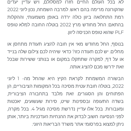
לא בכל העולם החיים חזרו למסלולם, ויש עדיין יעדים
שהקורונה מרימה בהם ראש. למרבה השמחה, נכון ליוני 2022
רמת התחלואה ביוון כולה ירדה באופן משמעותי, וההקלות
בהתאם: החל מחודש מרץ 2022 בוטלה החובה למלא טופס
PLF שהוא טופס הכניסה ליוון.
בנוסף, החל מחודש מאי אין חובה להציג תעודת מתחסן או
מחלים. יש לכם תעודה כזו? כדאי שיהיה לכם צילום שלה בנייד
או על דף, למקרה שתתקלו במקום או בנותני ששירות שבכל
זאת ידרשו מכם להציג אותה.
הבשורה המשמחת לקראת הקיץ היא שהחל מה- 1 ליוני
2022, בוטלה חובת עטית מסיכה בכל המקומות הציבוריים, הן
הפתוחים והן הסגורים. זאת מלבד בתחבורה הציבורית,
בשדה התעופה ובספינות שייט, סירות שעשועים, יאכטות
ומעבורות. בכל אלו עדיין נדרשת מסיכה מגיל 4. בכל מקרה,
לפני הנסיעה חשוב לבדוק את ההנחיות העדכניות ביותר, אותן
ניתן למצוא בפרסומי אתר משרד הבריאות היווני.