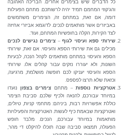
כל הדברים שיש בצימרים אחרים. הבריכה האהובה
והג'קוזי המחמם תמיד יהיה לרשותכם. מתחם הפעילות
דומה, אם זאת, במתחם זה, הצימרים משתמשים
באביזרים אשר מותאמים לנכים. לדוגמא: אביזרי אחיזה
לצד הקירות, הקלה בחופשיות המתחם, ועוד.
שירותי ספא ועיסוי לגוף
–
צימרים נגישים לנכים
מכילים גם את שירותי הספא והעיסוי. אם זאת, שירותי
הספא והעיסוי במתחם מותאמים לקהל הנכה, לבעיות
השונות, ולא יעוררו נזקים עבור קהלים אלו. שירותי
הספא והעיסוי יעניקו לכם חופשה מושלמת, מרגיעה,
וכזאת שלא תרצו לפספס.
אטרקציות נוספות
– מתחם
צימרים בצפון
נועדו
במיוחד עבורכם, להנאה ולכיף שלכם. סביבת הצימר
כוללת אפשרויות רבות, ביניהם: מתחמי קניות, טיולים,
ואטרקציות שבאמת כיף לעשות. האטרקציות והפעילויות
מותאמות במיוחד עבורכם, הנכים. מלבד חופש
הפעולה, תמצאו סביבה שבה תוכלו להיקלט די מהר,
לטייל בחופשיות, ולהנות מהטבע.