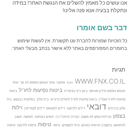
אנו עושים כל מאמץ להשלים את הנגשת האתר! במידה
ונתקלת בבעיה אנא פנה אלינו!
דבר בשם אומרו
כל הזכויות שמורות לחברת עט תקשורת. אין לעשות שימוש
בחומרים המפורסמים באתר ללא אישור בכתב מבעלי האתר.
תגיות
WWW.FNX.CO.IL
Esim
אתונה
אתר הנופש והספא לה מר
אתר
ביטוח נסיעות לחו"ל
הנופש והספא פיליון סוויטס
ביום כיף בקיסריה
ביטוח
נסיעות לחו"ל אונליין
ביטוח נסיעות לחו"ל לחולים כרוניים
בית מלון
במלונות בבנקוק
בתי
דובאי
וילות
מלון בכרתים
דילים ללרנקה
דילים לפאפוס
דילים לקפריסין
בצפון
חבילות נופש לא משנה
חברת OUTMIND
חופים באתונה
חופשה
חשוב
טיסות
להתחשב בתקציב הרווחה בארגון
טיול למקסיקו
טיסה
טיסות ללרנקה
טיסות